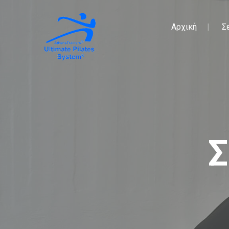
Αρχική
Σ
Σ