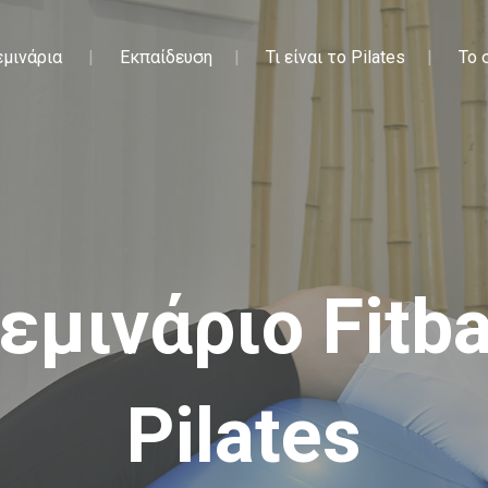
εμινάρια
Εκπαίδευση
Τι είναι το Pilates
Το 
εμινάριο Fitba
Pilates