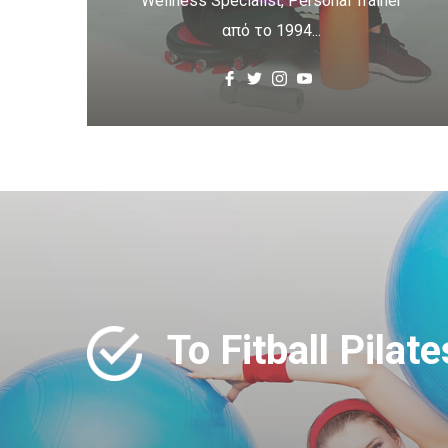
Wellness Specialist, Personal Trainer
από το 1994...
Το Fitball Pila