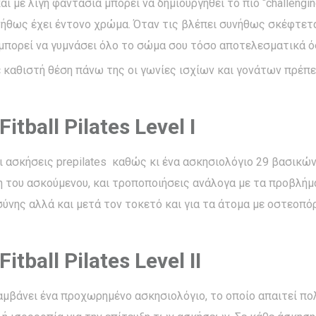
ι με λίγη φαντασία μπορεί να δημιουργηθεί το πιο “challengi
υνήθως έχει έντονο χρώμα. Όταν τις βλέπει συνήθως σκέφτεται
 μπορεί να γυμνάσει όλο το σώμα σου τόσο αποτελεσματικά όσ
 καθιστή θέση πάνω της οι γωνίες ισχίων και γονάτων πρέπει
tball Pilates Level I
ι ασκήσεις prepilates καθώς κι ένα ασκησιολόγιο 29 βασικ
 του ασκούμενου, και τροποποιήσεις ανάλογα με τα προβλήματ
σύνης αλλά και μετά τον τοκετό και για τα άτομα με οστεοπό
tball Pilates Level IΙ
ιλαμβάνει ένα προχωρημένο ασκησιολόγιο, το οποίο απαιτεί π