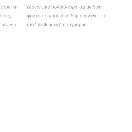
τρου, τη
εξαιρετικά πολύπλευρη και με λίγη
άσης,
φαντασία μπορεί να δημιουργηθεί το
ων, για
πιο “challenging” πρόγραμμα.