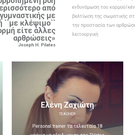
ορροπημένη ροή
περισσότερο από
ενδυνάμωση του κορμού/κέν
 γυμναστικής με
βελτίωση της σωματικής στ
 ``με κλέψιμο``
την προστασία των αρθρώσε
ορμή είτε άλλες
λειτουργική
αρθρώσεις»
Joseph H. Pilates
Ελένη Ζαχιώτη
TEACHER
Personal trainer τα τελευταία 18