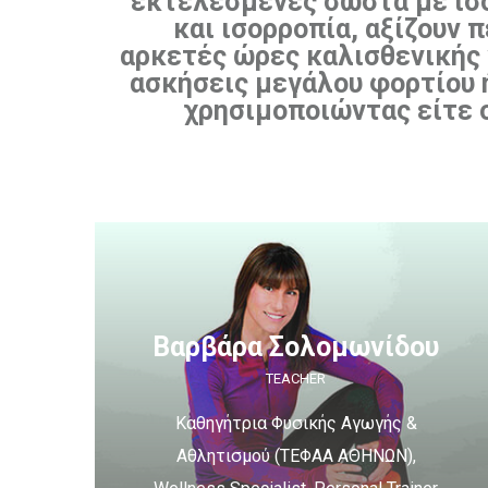
εκτελεσμένες σωστά με ισ
και ισορροπία, αξίζουν 
αρκετές ώρες καλισθενικής
ασκήσεις μεγάλου φορτίου ή
χρησιμοποιώντας είτε 
Βαρβάρα Σολομωνίδου
TEACHER
Καθηγήτρια Φυσικής Αγωγής &
Αθλητισμού (ΤΕΦΑΑ ΑΘΗΝΩΝ),