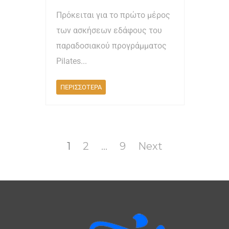
Πρόκειται για το πρώτο μέρος
των ασκήσεων εδάφους του
παραδοσιακού προγράμματος
Pilates...
ΠΕΡΙΣΣΟΤΕΡΑ
Page
1
Page
2
…
Page
9
Next