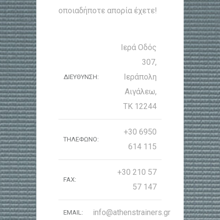
οποιαδήποτε απορία έχετε!
Ιερά Οδός
307,
Ιεράπολη
ΔΙΕΥΘΥΝΣΗ:
Αιγάλεω,
ΤΚ 12244
+30 6950
ΤΗΛΕΦΩΝΟ:
614 115
+30 210 57
FAX:
57 147
info@athenstrainers.gr
EMAIL: