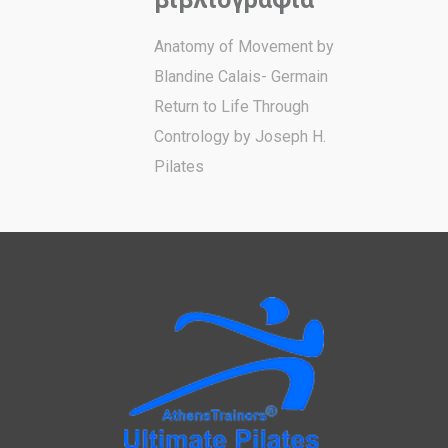
Anatomy of Movement by
Blandine Calais- Germain
Return to Life Through
Contrology by Joseph H.
Pilates