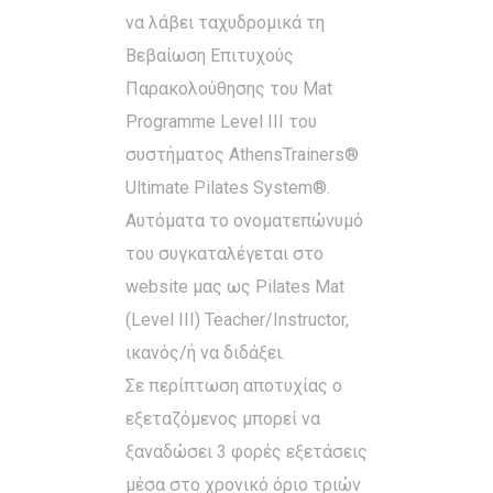
να λάβει ταχυδρομικά τη
Βεβαίωση Επιτυχούς
Παρακολούθησης του Mat
Programme Level IIΙ του
συστήματος AthensTrainers®
Ultimate Pilates System®.
Αυτόματα το ονοματεπώνυμό
του συγκαταλέγεται στο
website μας ως Pilates Mat
(Level IIΙ) Teacher/Instructor,
ικανός/ή να διδάξει.
Σε περίπτωση αποτυχίας ο
εξεταζόμενος μπορεί να
ξαναδώσει 3 φορές εξετάσεις
μέσα στο χρονικό όριο τριών