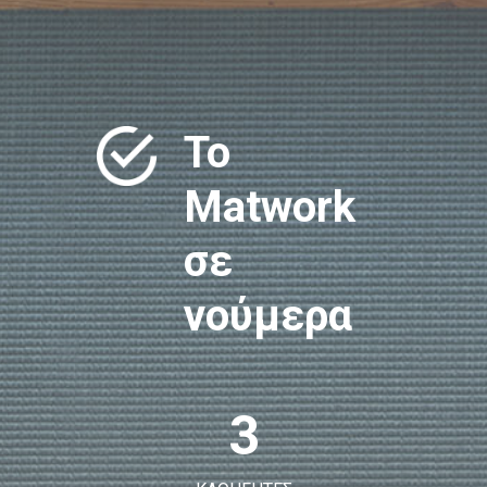
Το
Matwork
σε
νούμερα
3