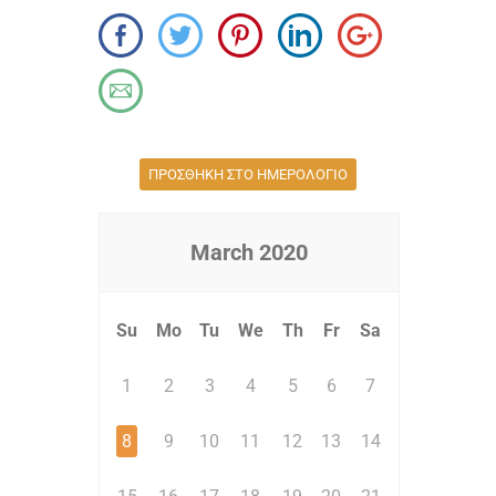
ΠΡΟΣΘΗΚΗ ΣΤΟ ΗΜΕΡΟΛΟΓΙΟ
March
2020
Su
Mo
Tu
We
Th
Fr
Sa
1
2
3
4
5
6
7
8
9
10
11
12
13
14