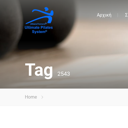
Αρχική
Σ
Tag
2543
Home