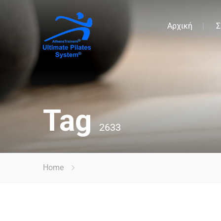
Αρχική
Σ
Tag
2633
Home