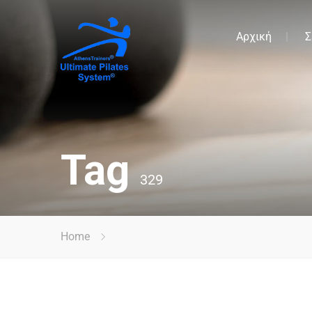
Αρχική
Σ
Tag
329
Home