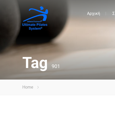
Αρχική
Σ
Tag
901
Home