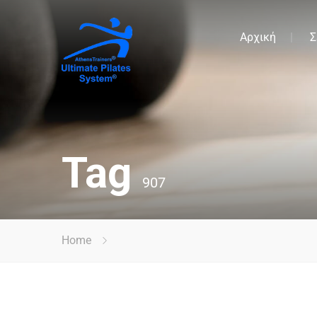
Αρχική
Σ
Tag
907
Home