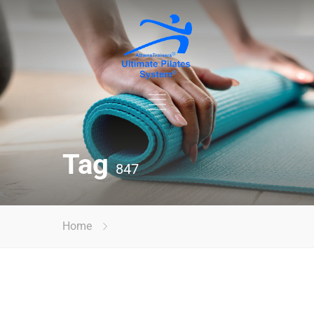
Tag
847
Home